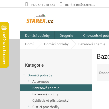
Přejít
+420 544 248 523
marketing@starex.cz
na
obsah
Domácí potřeby
Drogerie
Chovatelské pot
Domů
Domácí potřeby
Bazénová chemie
P
Baz
o
Přeskočit
s
Kategorie
kategorie
Ř
t
a
r
Dopor
Domácí potřeby
z
a
Auto-moto
e
n
V
n
Bazénová chemie
n
ý
í
í
Bazénové sprchy
p
p
p
Cyklistické příslušenství
i
r
a
Čistící prostředky