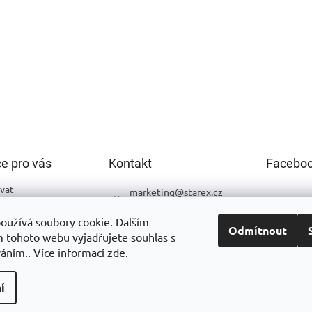
c
í
p
r
v
k
y
v
ý
p
i
s
e pro vás
Kontakt
Facebo
u
vat
marketing
@
starex.cz
podmínky
+420 544 248 523
oužívá soubory cookie. Dalším
ochrany osobních
Odmítnout
Starex Nesvačilka
 tohoto webu vyjadřujete souhlas s
váním.. Více informací
zde
.
í
a.
Upravit nastavení cookies