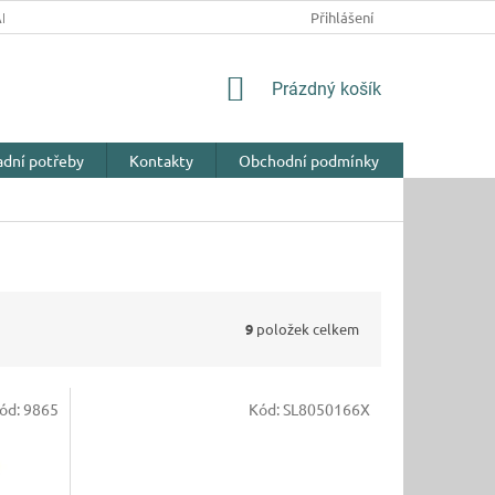
NY OSOBNÍCH ÚDAJŮ
Přihlášení
NÁKUPNÍ
Prázdný košík
KOŠÍK
adní potřeby
Kontakty
Obchodní podmínky
9
položek celkem
ód:
9865
Kód:
SL8050166X