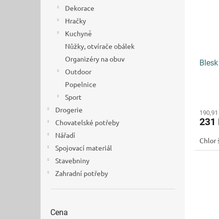
s
o
n
Dekorace
p
d
e
r
Hračky
u
l
o
k
Kuchyně
d
t
Nůžky, otvírače obálek
u
ů
Organizéry na obuv
Blesk
k
Outdoor
t
Popelnice
ů
Sport
Drogerie
190,91
231
Chovatelské potřeby
Nářadí
Chlor 
Spojovací materiál
Stavebniny
Zahradní potřeby
Cena