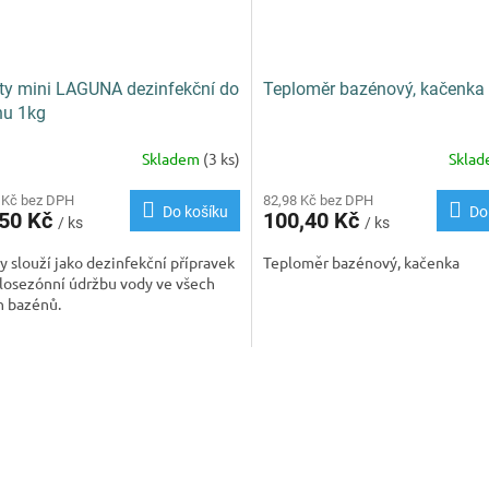
ty mini LAGUNA dezinfekční do
Teploměr bazénový, kačenka
nu 1kg
Skladem
(3 ks)
Skla
rné
cení
ktu
 Kč bez DPH
82,98 Kč bez DPH
Do košíku
Do
,50 Kč
100,40 Kč
/ ks
/ ks
y slouží jako dezinfekční přípravek
Teploměr bazénový, kačenka
losezónní údržbu vody ve všech
h bazénů.
ček.
O
v
l
á
d
a