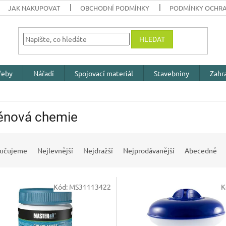
JAK NAKUPOVAT
OBCHODNÍ PODMÍNKY
PODMÍNKY OCHRA
HLEDAT
řeby
Nářadí
Spojovací materiál
Stavebniny
Zahr
énová chemie
učujeme
Nejlevnější
Nejdražší
Nejprodávanější
Abecedně
Kód:
MS31113422
K