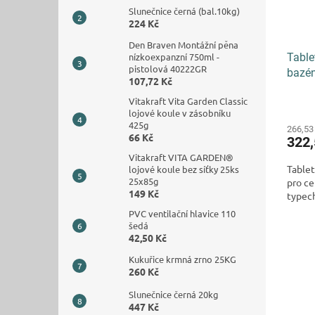
Slunečnice černá (bal.10kg)
224 Kč
Den Braven Montážní pěna
nízkoexpanzní 750ml -
Table
pistolová 40222GR
bazé
107,72 Kč
Vitakraft Vita Garden Classic
Průmě
lojové koule v zásobníku
hodno
425g
produ
266,53
66 Kč
322
je
3,5
Vitakraft VITA GARDEN®
Tablet
lojové koule bez síťky 25ks
z
25x85g
pro ce
5
149 Kč
typec
hvězdi
PVC ventilační hlavice 110
šedá
42,50 Kč
Kukuřice krmná zrno 25KG
260 Kč
Slunečnice černá 20kg
447 Kč