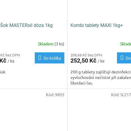
-Šok MASTERsil dóza 1kg
Kombi tablety MAXI 1kg+
Skladem
(3 ks)
Skla
Průměrné
hodnocení
 Kč bez DPH
produktu
208,68 Kč bez DPH
Do košíku
Do
 Kč
252,50 Kč
je
/ ks
/ ks
5,0
šok
200 g tablety zajišťují dezinfekci
z
vyvločkování nečistot při zakalen
5
likvidaci řas.
hvězdiček.
Kód:
9805
Kód:
SL21