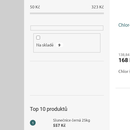
50
Kč
323
Kč
Chlor
Na skladě
9
138,84
168
Chlor 
Top 10 produktů
Slunečnice černá 25kg
557 Kč