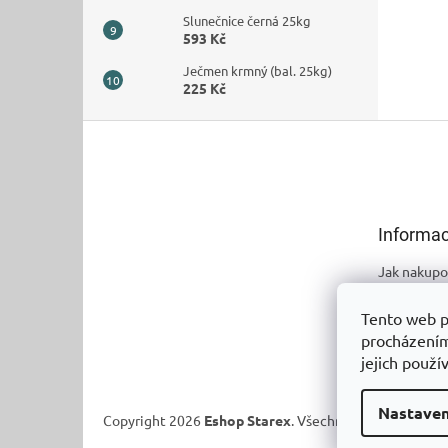
Slunečnice černá 25kg
593 Kč
Ječmen krmný (bal. 25kg)
225 Kč
Z
á
p
a
t
Informac
í
Jak nakupo
Obchodní 
Tento web p
Podmínky 
procházením
údajů
jejich použí
Nastaven
Copyright 2026
Eshop Starex
. Všechna práva vyhrazen