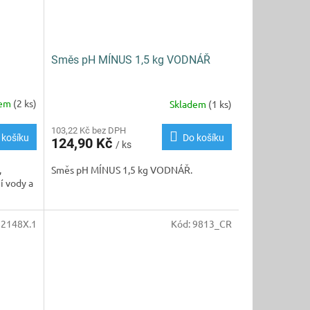
Směs pH MÍNUS 1,5 kg VODNÁŘ
dem
(2 ks)
Skladem
(1 ks)
103,22 Kč bez DPH
 košíku
Do košíku
124,90 Kč
/ ks
,
Směs pH MÍNUS 1,5 kg VODNÁŘ.
í vody a
72148X.1
Kód:
9813_CR