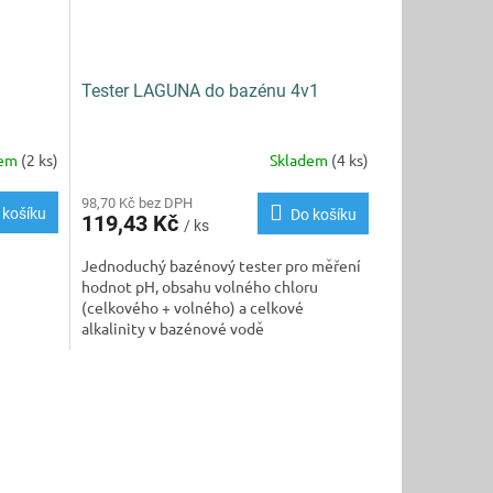
Tester LAGUNA do bazénu 4v1
dem
(2 ks)
Skladem
(4 ks)
Průměrné
hodnocení
produktu
98,70 Kč bez DPH
 košíku
Do košíku
119,43 Kč
je
/ ks
5,0
Jednoduchý bazénový tester pro měření
z
hodnot pH, obsahu volného chloru
5
(celkového + volného) a celkové
hvězdiček.
alkalinity v bazénové vodě