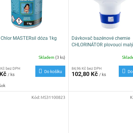
 Chlor MASTERsil dóza 1kg
Dávkovač bazénové chemie
CHLORINÁTOR plovoucí mal
d14cm
Skladem
(3 ks)
Skla
 Kč bez DPH
84,96 Kč bez DPH
Do košíku
Do
 Kč
102,80 Kč
/ ks
/ ks
šok
Kód:
MS31100823
K