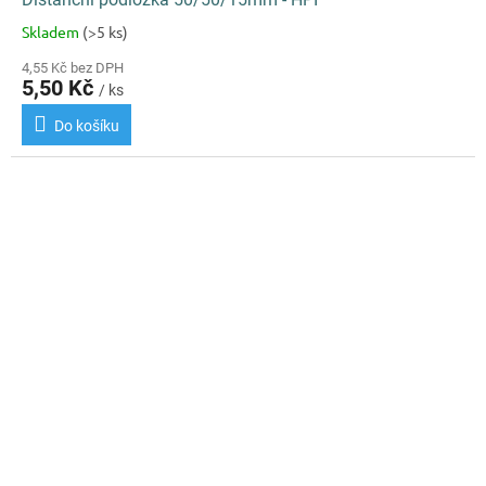
Skladem
(>5 ks)
Průměrné
hodnocení
4,55 Kč bez DPH
produktu
5,50 Kč
/ ks
je
5,0
Do košíku
z
5
hvězdiček.