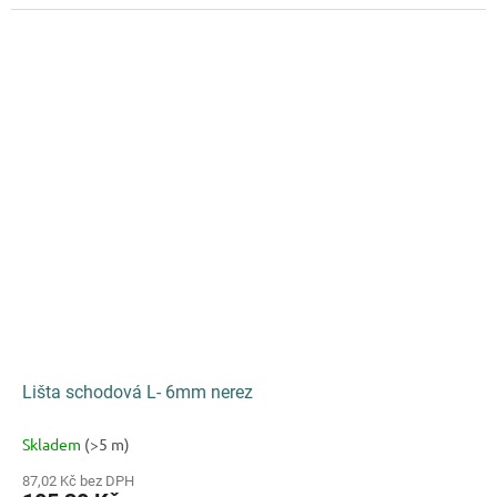
5
hvězdiček.
Lišta schodová L- 6mm nerez
Skladem
(>5 m)
87,02 Kč bez DPH