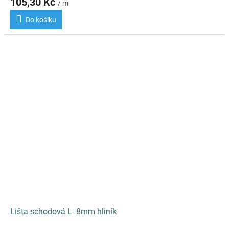
105,30 Kč
/ m
Do košíku
Lišta schodová L- 8mm hliník