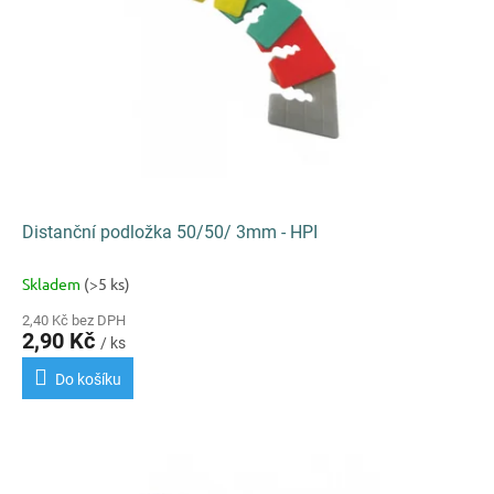
r
o
d
u
k
t
ů
Distanční podložka 50/50/ 3mm - HPI
Skladem
(>5 ks)
2,40 Kč bez DPH
2,90 Kč
/ ks
Do košíku