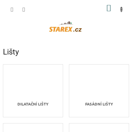
Přejít
NÁKUP
na
obsah
KOŠÍK
Lišty
DILATAČNÍ LIŠTY
FASÁDNÍ LIŠTY