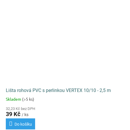
Lišta rohová PVC s perlinkou VERTEX 10/10 - 2,5 m
Skladem
(>5 ks)
Průměrné
hodnocení
32,23 Kč bez DPH
produktu
39 Kč
/ ks
je
5,0
Do košíku
z