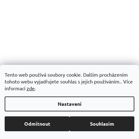
Tento web používá soubory cookie. Dalším procházením
tohoto webu vyjadřujete souhlas s jejich používáním.. Více
informací
zde
.
Lišta schodová L-12mm hliník
Nastavení
Skladem
(>5 m)
Odmítnout
Souhlasím
38,84 Kč bez DPH
47 Kč
/ m