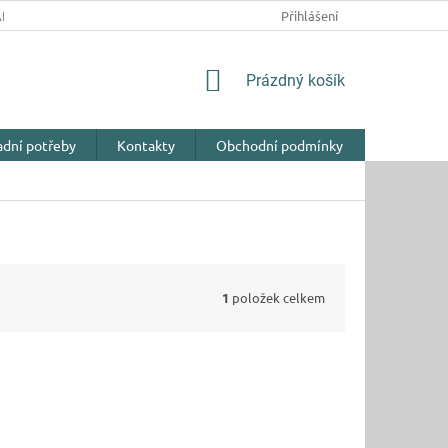
NY OSOBNÍCH ÚDAJŮ
Přihlášení
NÁKUPNÍ
Prázdný košík
KOŠÍK
adní potřeby
Kontakty
Obchodní podmínky
1
položek celkem