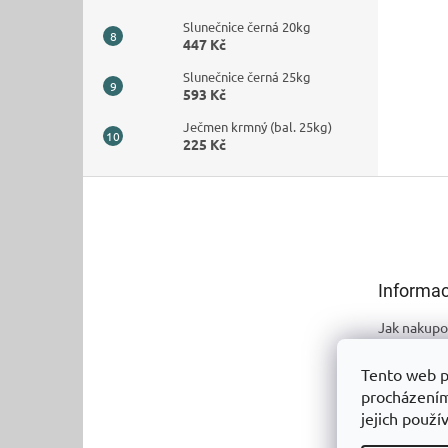
Slunečnice černá 20kg
447 Kč
Slunečnice černá 25kg
593 Kč
Ječmen krmný (bal. 25kg)
225 Kč
Z
á
p
a
t
Informac
í
Jak nakupo
Obchodní 
Tento web p
Podmínky 
procházením
údajů
jejich použí