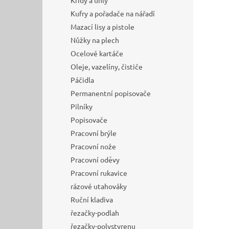
Křídy a uhly
Kufry a pořadače na nářadí
Mazací lisy a pistole
Nůžky na plech
Ocelové kartáče
Oleje, vazelíny, čističe
Páčidla
Permanentní popisovače
Pilníky
Popisovače
Pracovní brýle
Pracovní nože
Pracovní oděvy
Pracovní rukavice
rázové utahováky
Ruční kladiva
řezačky-podlah
řezačky-polystyrenu