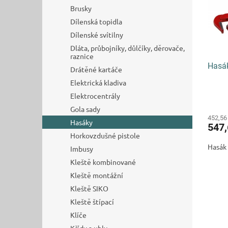
s
o
n
Brusky
p
d
e
r
Dílenská topidla
u
l
o
k
Dílenské svítilny
d
t
Dláta, průbojníky, důlčíky, děrovače,
u
ů
raznice
Hasák
k
Drátěné kartáče
t
Elektrická kladiva
ů
Elektrocentrály
Gola sady
452,56
Hasáky
547
Horkovzdušné pistole
Hasák 
Imbusy
Kleště kombinované
Kleště montážní
Kleště SIKO
Kleště štípací
Klíče