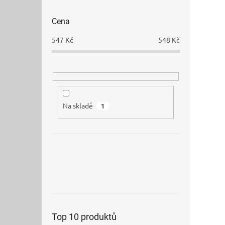
Cena
547
Kč
548
Kč
Na skladě
1
Top 10 produktů