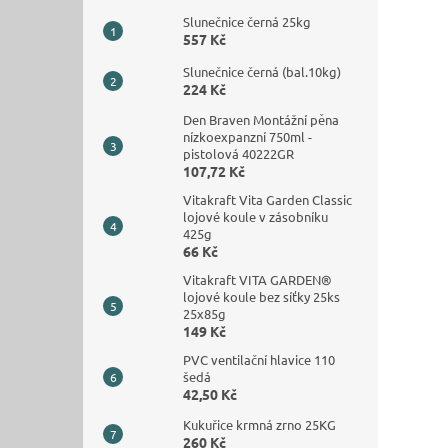
Slunečnice černá 25kg
557 Kč
Slunečnice černá (bal.10kg)
224 Kč
Den Braven Montážní pěna
nízkoexpanzní 750ml -
pistolová 40222GR
107,72 Kč
Vitakraft Vita Garden Classic
lojové koule v zásobníku
425g
66 Kč
Vitakraft VITA GARDEN®
lojové koule bez síťky 25ks
25x85g
149 Kč
PVC ventilační hlavice 110
šedá
42,50 Kč
Kukuřice krmná zrno 25KG
260 Kč