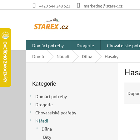
Přejít
+420 544 248 523
marketing@starex.cz
na
obsah
Domácí potřeby
Drogerie
Chovatelské pot
Domů
Nářadí
Dílna
Hasáky
P
Has
o
Přeskočit
s
Kategorie
kategorie
Ř
t
a
r
Dopor
Domácí potřeby
z
a
Drogerie
e
n
V
n
Chovatelské potřeby
n
ý
í
í
Nářadí
p
p
p
Dílna
i
r
a
Bity