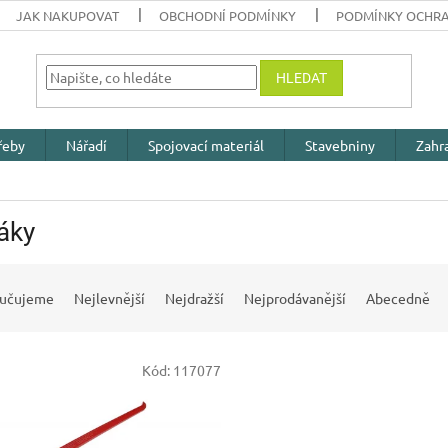
JAK NAKUPOVAT
OBCHODNÍ PODMÍNKY
PODMÍNKY OCHRA
HLEDAT
řeby
Nářadí
Spojovací materiál
Stavebniny
Zahr
áky
učujeme
Nejlevnější
Nejdražší
Nejprodávanější
Abecedně
Kód:
117077