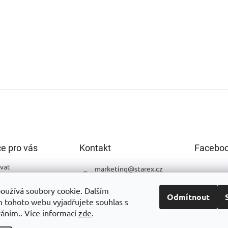
e pro vás
Kontakt
Facebo
vat
marketing
@
starex.cz
podmínky
+420 544 248 523
oužívá soubory cookie. Dalším
ochrany osobních
Odmítnout
Starex Nesvačilka
 tohoto webu vyjadřujete souhlas s
váním.. Více informací
zde
.