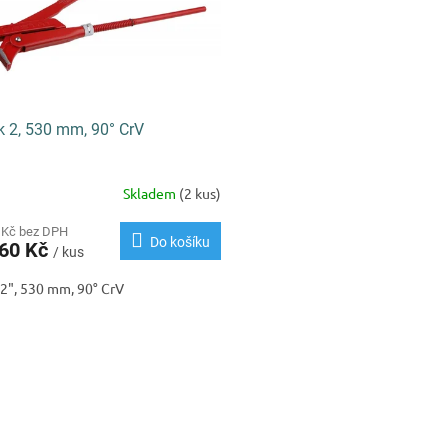
 2, 530 mm, 90° CrV
Skladem
(2 kus)
 Kč bez DPH
Do košíku
,60 Kč
/ kus
2", 530 mm, 90° CrV
O
v
l
á
d
a