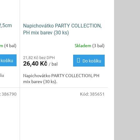
x2,5cm
Napichovátko PARTY COLLECTION,
PH mix barev (30 ks)
em
(4 bal)
Skladem
(3 bal)
21,82 Kč bez DPH
 košíku
Do košíku
26,40 Kč
/ bal
álu
Napichovátko PARTY COLLECTION, PH
mix barev (30 ks).
:
386790
Kód:
385651