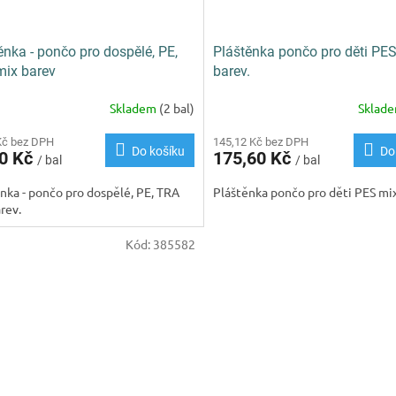
ěnka - pončo pro dospělé, PE,
Pláštěnka pončo pro děti PE
ix barev
barev.
Skladem
(2 bal)
Sklad
Kč bez DPH
145,12 Kč bez DPH
Do košíku
Do
90 Kč
175,60 Kč
/ bal
/ bal
nka - pončo pro dospělé, PE, TRA
Pláštěnka pončo pro děti PES mix
rev.
Kód:
385582