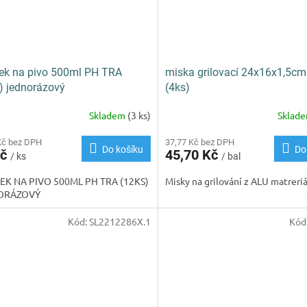
ek na pivo 500ml PH TRA
miska grilovací 24x16x1,5cm
) jednorázový
(4ks)
Skladem
(3 ks)
Sklad
Kč bez DPH
37,77 Kč bez DPH
Do košíku
Do
Kč
45,70 Kč
/ ks
/ bal
EK NA PIVO 500ML PH TRA (12KS)
Misky na grilování z ALU matreri
ORÁZOVÝ
Kód:
SL2212286X.1
Kód