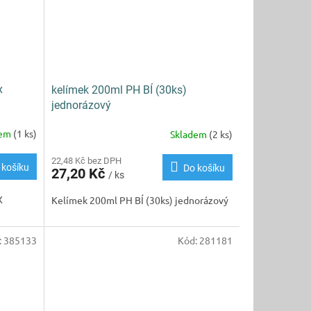
x
kelímek 200ml PH BÍ (30ks)
jednorázový
dem
(1 ks)
Skladem
(2 ks)
22,48 Kč bez DPH
 košíku
Do košíku
27,20 Kč
/ ks
X
Kelímek 200ml PH BÍ (30ks) jednorázový
:
385133
Kód:
281181