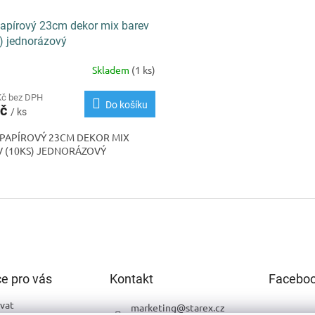
 papírový 23cm dekor mix barev
) jednorázový
Skladem
(1 ks)
Kč bez DPH
Do košíku
Kč
/ ks
 PAPÍROVÝ 23CM DEKOR MIX
 (10KS) JEDNORÁZOVÝ
O
v
l
á
d
a
c
í
e pro vás
Kontakt
Facebo
p
r
vat
marketing
@
starex.cz