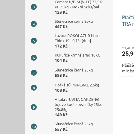
Cement II/B-M (V-LL) 32,5 R
PF 25kg - Mokrá 56ks/pal.
123 Kč
Plášt
Slunečnice černá 20kg
TRA m
447 Kč
Lazura ROKOLAZUR Natur
Thix / 19 - 0,75l [dub]
172 Kč
21,40 
25,
Kukuřice krmná zrno 10KG
104 Kč
Pláště
Slunečnice černá 25kg
mix ba
593 Kč
Hořká sůl MINERAL 2,5kg
108 Kč
Vitakraft VITA GARDEN®
lojové koule bez síťky 25ks
25x85g
149 Kč
Slunečnice černá 25kg
557 Kč