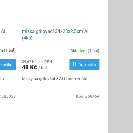
 Al
miska grilovací 34x23x2,5cm Al
(4ks)
em
(1 bal)
Skladem
(1 bal)
39,67 Kč bez DPH
 košíku
Do košíku
48 Kč
/ bal
álu
Misky na grilování z ALU matreriálu
:
385059
Kód:
268464