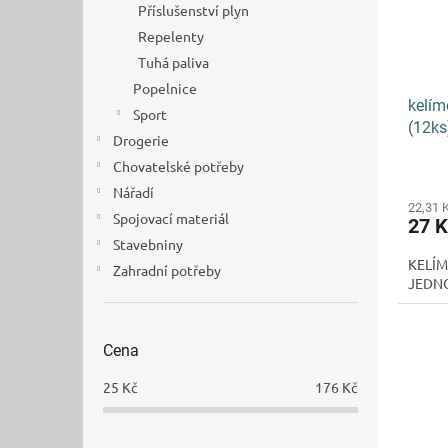
Příslušenství plyn
Repelenty
Tuhá paliva
Popelnice
kelím
Sport
(12ks
Drogerie
Chovatelské potřeby
Nářadí
22,31 
Spojovací materiál
27 
Stavebniny
KELÍM
Zahradní potřeby
JEDN
Cena
25
Kč
176
Kč