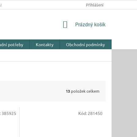
NY OSOBNÍCH ÚDAJŮ
Přihlášení
NÁKUPNÍ
Prázdný košík
KOŠÍK
adní potřeby
Kontakty
Obchodní podmínky
13
položek celkem
:
385925
Kód:
281450