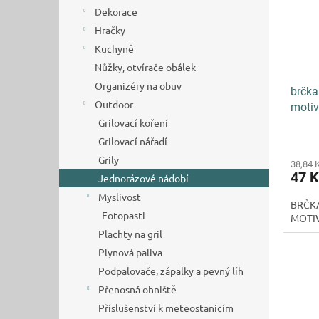
s
o
n
Dekorace
p
d
e
r
Hračky
u
l
o
k
Kuchyně
d
t
Nůžky, otvírače obálek
u
ů
Organizéry na obuv
brčk
k
Outdoor
motiv
t
Grilovací koření
ů
Grilovací nářadí
Grily
38,84 
47 
Jednorázové nádobí
Myslivost
BRČK
Fotopasti
MOTIV
Plachty na gril
Plynová paliva
Podpalovače, zápalky a pevný líh
Přenosná ohniště
Příslušenství k meteostanicím