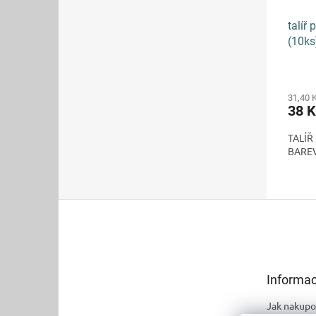
talíř
(10ks
31,40 
38 
TALÍŘ
BAREV
Z
á
p
a
t
Informac
í
Jak nakupo