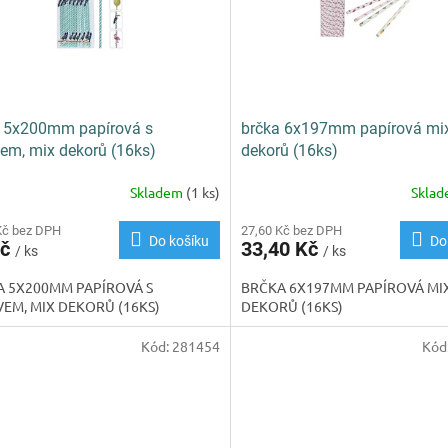
a 5x200mm papírová s
brčka 6x197mm papírová mi
em, mix dekorů (16ks)
dekorů (16ks)
Skladem
(1 ks)
Skla
Kč bez DPH
27,60 Kč bez DPH
Do košíku
Do
Kč
33,40 Kč
/ ks
/ ks
A 5X200MM PAPÍROVÁ S
BRČKA 6X197MM PAPÍROVÁ MI
EM, MIX DEKORŮ (16KS)
DEKORŮ (16KS)
Kód:
281454
Kód