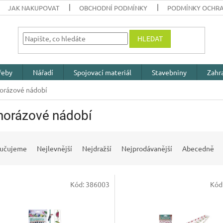
JAK NAKUPOVAT
OBCHODNÍ PODMÍNKY
PODMÍNKY OCHRA
HLEDAT
řeby
Nářadí
Spojovací materiál
Stavebniny
Zahr
orázové nádobí
norázové nádobí
učujeme
Nejlevnější
Nejdražší
Nejprodávanější
Abecedně
Kód:
386003
Kód