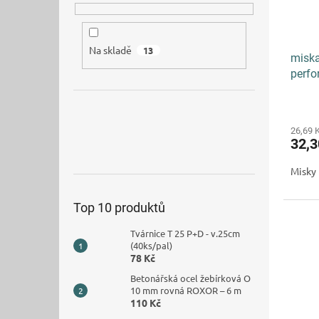
Na skladě
13
miska
perfo
26,69 
32,
Misky 
Top 10 produktů
Tvárnice T 25 P+D - v.25cm
(40ks/pal)
78 Kč
Betonářská ocel žebírková O
10 mm rovná ROXOR – 6 m
110 Kč