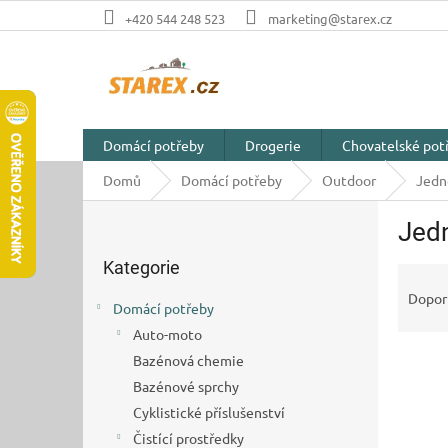
Přejít
+420 544 248 523
marketing@starex.cz
na
obsah
Domácí potřeby
Drogerie
Chovatelské pot
Domů
Domácí potřeby
Outdoor
Jedn
P
Jed
o
Přeskočit
s
Kategorie
kategorie
Ř
t
a
r
Dopor
Domácí potřeby
z
a
Auto-moto
e
n
V
n
Bazénová chemie
n
ý
í
í
Bazénové sprchy
p
p
p
Cyklistické příslušenství
i
r
a
Čistící prostředky