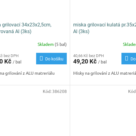
 grilovací 34x23x2,5cm,
miska grilovací kulatá pr.35
rovaná Al (3ks)
Al (3ks)
Skladem
(5 bal)
Sklad
Kč bez DPH
40,66 Kč bez DPH
Do košíku
Do
30 Kč
49,20 Kč
/ bal
/ bal
na grilování z ALU matreriálu
Misky na grilování z ALU matreri
Kód:
386208
Kód