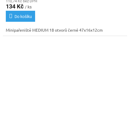
110,74 Kč bez DPH
134 Kč
/ ks
Do košíku
Minipařeniště MEDIUM 18 otvorů černé 47x16x12cm