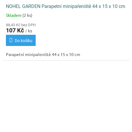
NOHEL GARDEN Parapetní minipařeniště 44 x 15 x 10 cm
Skladem
(2 ks)
Průměrné
hodnocení
88,43 Kč bez DPH
produktu
107 Kč
/ ks
je
3,5
Do košíku
z
5
Parapetní minipařeniště 44 x 15 x 10 cm
hvězdiček.