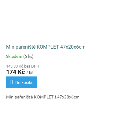
Minipařeniště KOMPLET 47x20x6cm
Skladem
(5 ks)
Průměrné
hodnocení
143,80 Kč bez DPH
produktu
174 Kč
/ ks
je
5,0
Do košíku
z
5
Minipařeniště KOMPLET š.47x20x6cm
hvězdiček.