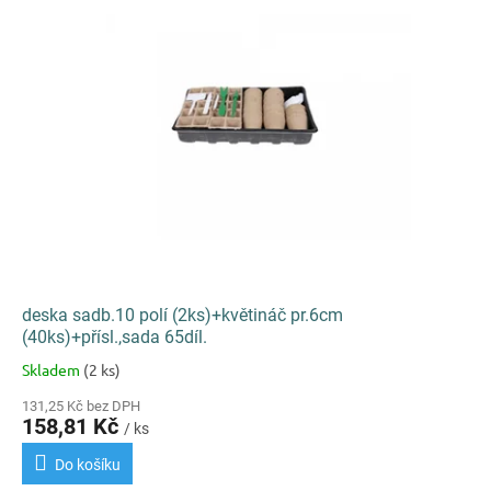
k
i
t
s
ů
p
r
o
d
u
k
t
ů
deska sadb.10 polí (2ks)+květináč pr.6cm
(40ks)+přísl.,sada 65díl.
Skladem
(2 ks)
Průměrné
hodnocení
131,25 Kč bez DPH
produktu
158,81 Kč
/ ks
je
5,0
Do košíku
z