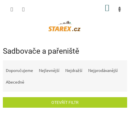
Přejít
NÁKUP
na
obsah
KOŠÍK
Sadbovače a pařeniště
Ř
a
Doporučujeme
Nejlevnější
Nejdražší
Nejprodávanější
z
e
Abecedně
n
í
p
OTEVŘÍT FILTR
r
o
V
d
ý
u
p