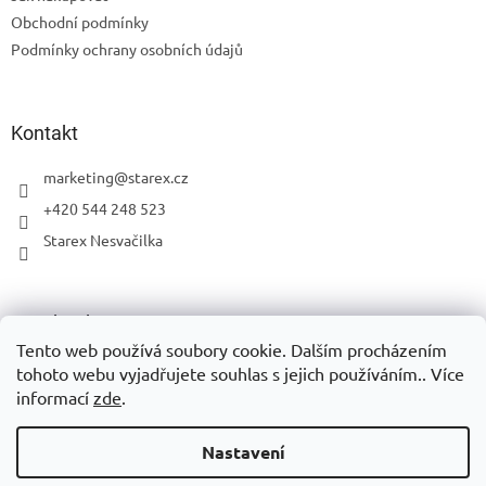
í
p
Obchodní podmínky
r
v
Podmínky ochrany osobních údajů
k
y
v
ý
Kontakt
p
i
marketing
@
starex.cz
s
+420 544 248 523
u
Starex Nesvačilka
Facebook
Tento web používá soubory cookie. Dalším procházením
tohoto webu vyjadřujete souhlas s jejich používáním.. Více
informací
zde
.
Vytvořil Shoptet
Nastavení