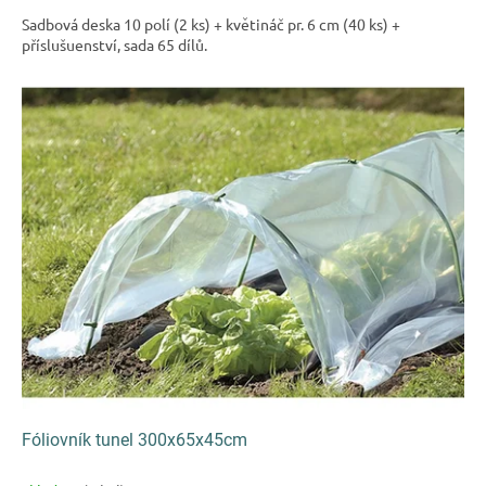
5
Sadbová deska 10 polí (2 ks) + květináč pr. 6 cm (40 ks) +
hvězdiček.
příslušuenství, sada 65 dílů.
Fóliovník tunel 300x65x45cm