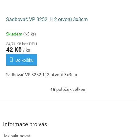
Sadbovač VP 3252 112 otvorů 3x3cm
Skladem
(>5 ks)
34,71 Kč bez DPH
42 Kč
/ ks
Do košíku
Sadbovač VP 3252 112 otvorů 3x3cm
16
položek celkem
O
v
l
Z
á
á
d
p
a
a
Informace pro vás
c
t
í
Jak nakupovat