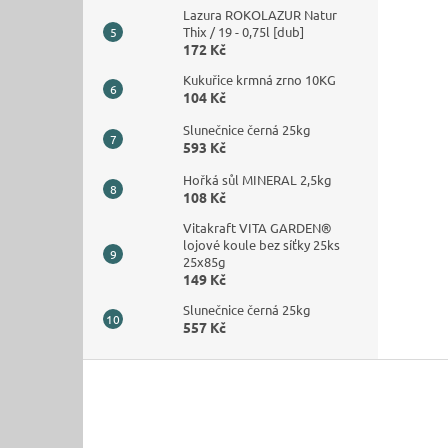
Lazura ROKOLAZUR Natur
Thix / 19 - 0,75l [dub]
172 Kč
Kukuřice krmná zrno 10KG
104 Kč
Slunečnice černá 25kg
593 Kč
Hořká sůl MINERAL 2,5kg
108 Kč
Vitakraft VITA GARDEN®
lojové koule bez síťky 25ks
25x85g
149 Kč
Slunečnice černá 25kg
557 Kč
Z
á
p
a