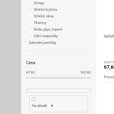
Stropy
Střešní krytina
Střešní okna
Tkaniny
Voda, plyn, topení
Zdicí materiály
ředid
Zahradní potřeby
Cena
55,87 
67,
67
Kč
162
Kč
Pouze
Na skladě
9