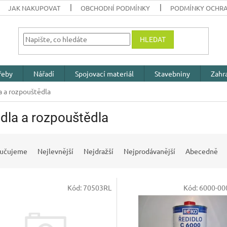
JAK NAKUPOVAT
OBCHODNÍ PODMÍNKY
PODMÍNKY OCHRA
HLEDAT
řeby
Nářadí
Spojovací materiál
Stavebniny
Zahr
a a rozpouštědla
dla a rozpouštědla
učujeme
Nejlevnější
Nejdražší
Nejprodávanější
Abecedně
Kód:
70503RL
Kód:
6000-00