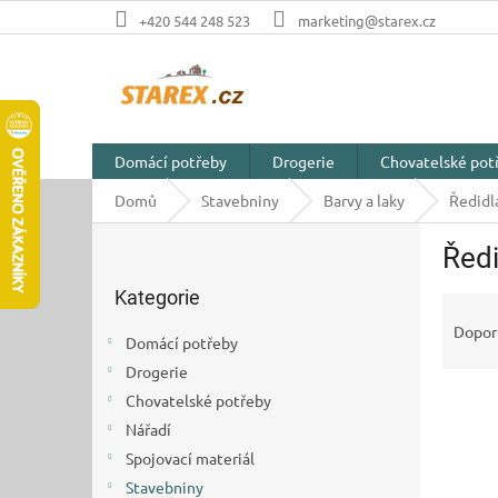
Přejít
+420 544 248 523
marketing@starex.cz
na
obsah
Domácí potřeby
Drogerie
Chovatelské pot
Domů
Stavebniny
Barvy a laky
Ředidl
P
Ředi
o
Přeskočit
s
Kategorie
kategorie
Ř
t
a
r
Dopor
Domácí potřeby
z
a
Drogerie
e
n
V
n
Chovatelské potřeby
n
ý
í
í
Nářadí
p
p
p
Spojovací materiál
i
r
a
Stavebniny