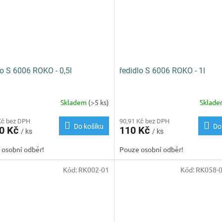
lo S 6006 ROKO - 0,5l
ředidlo S 6006 ROKO - 1l
Skladem
(>5 ks)
Sklad
Kč bez DPH
90,91 Kč bez DPH
Do košíku
Do
60 Kč
110 Kč
/ ks
/ ks
 osobní odběr!
Pouze osobní odběr!
Kód:
RK002-01
Kód:
RK058-0