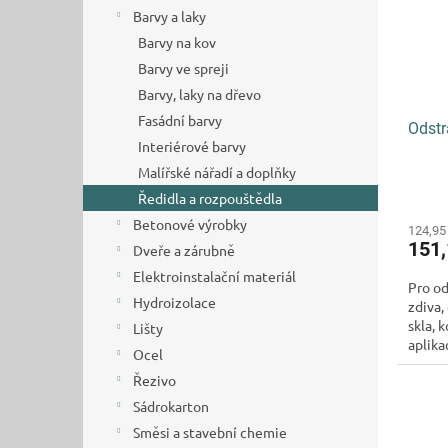
s
o
n
Barvy a laky
p
d
e
r
Barvy na kov
u
l
o
k
Barvy ve spreji
d
t
Barvy, laky na dřevo
u
ů
Fasádní barvy
Odstr
k
Interiérové barvy
t
Malířské nářadí a doplňky
ů
Ředidla a rozpouštědla
Betonové výrobky
124,95
151
Dveře a zárubně
Elektroinstalační materiál
Pro od
Hydroizolace
zdiva,
skla, 
Lišty
aplika
Ocel
okolo 
Řezivo
Sádrokarton
Směsi a stavební chemie