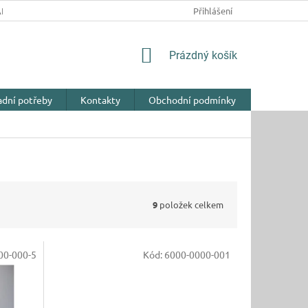
NY OSOBNÍCH ÚDAJŮ
Přihlášení
NÁKUPNÍ
Prázdný košík
KOŠÍK
adní potřeby
Kontakty
Obchodní podmínky
9
položek celkem
00-000-5
Kód:
6000-0000-001