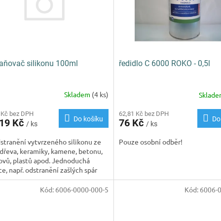
aňovač silikonu 100ml
ředidlo C 6000 ROKO - 0,5l
Skladem
(4 ks)
Sklad
 Kč bez DPH
62,81 Kč bez DPH
Do košíku
Do
,19 Kč
76 Kč
/ ks
/ ks
stranění vytvrzeného silikonu ze
Pouze osobní odběr!
 dřeva, keramiky, kamene, betonu,
kovů, plastů apod. Jednoduchá
ce, např. odstranění zašlých spár
van, umyvadel,...
Kód:
6006-0000-000-5
Kód:
6006-