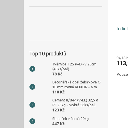
ředid
Top 10 produktů
94,13 
113
Tvárnice T 25 P+D - v.25cm
(40ks/pal)
78 Kč
Pouze
Betonářská ocel žebírková O
10 mm rovná ROXOR – 6 m
110 Kč
Cement II/B-M (V-LL) 32,5 R
PF 25kg - Mokrá 56ks/pal.
123 Kč
Slunečnice černá 20kg
447 Kč