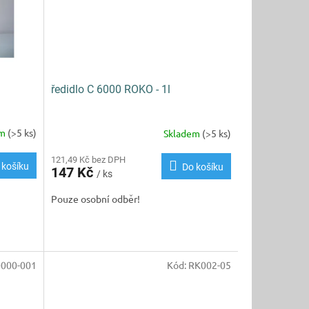
ředidlo C 6000 ROKO - 1l
em
(>5 ks)
Skladem
(>5 ks)
121,49 Kč bez DPH
 košíku
Do košíku
147 Kč
/ ks
Pouze osobní odběr!
0000-001
Kód:
RK002-05