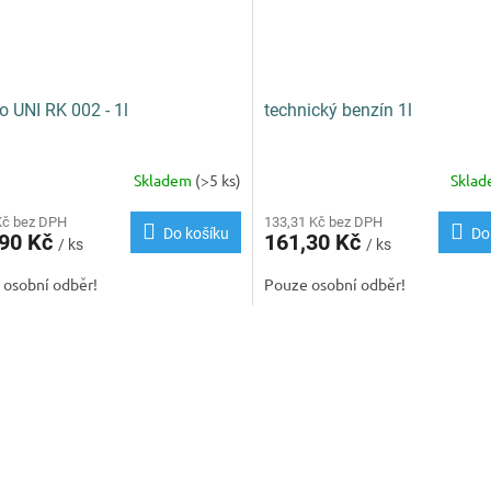
lo UNI RK 002 - 1l
technický benzín 1l
Skladem
(>5 ks)
Skla
Kč bez DPH
133,31 Kč bez DPH
Do košíku
Do
,90 Kč
161,30 Kč
/ ks
/ ks
 osobní odběr!
Pouze osobní odběr!
O
v
l
á
d
a
c
í