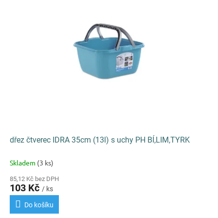
k
i
t
s
ů
p
r
o
d
u
k
t
ů
dřez čtverec IDRA 35cm (13l) s uchy PH BÍ,LIM,TYRK
Skladem
(3 ks)
85,12 Kč bez DPH
103 Kč
/ ks
Do košíku