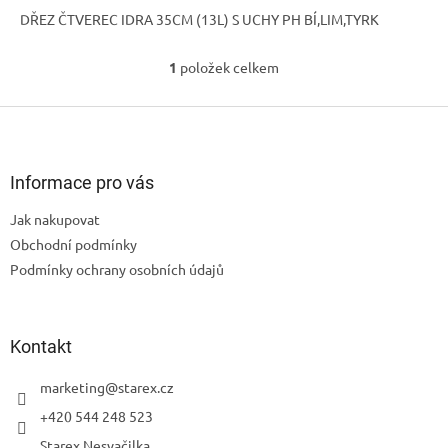
DŘEZ ČTVEREC IDRA 35CM (13L) S UCHY PH BÍ,LIM,TYRK
1
položek celkem
O
v
l
Z
á
á
d
p
a
a
Informace pro vás
c
t
í
Jak nakupovat
í
p
Obchodní podmínky
r
v
Podmínky ochrany osobních údajů
k
y
v
ý
Kontakt
p
i
marketing
@
starex.cz
s
+420 544 248 523
u
Starex Nesvačilka