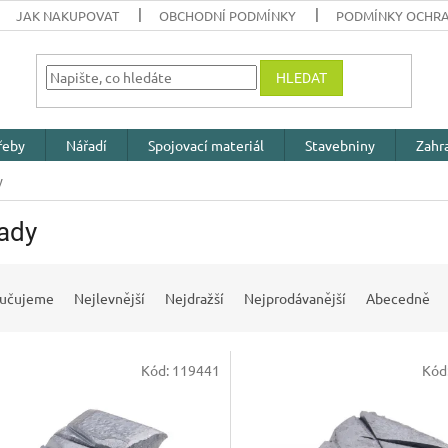
JAK NAKUPOVAT
OBCHODNÍ PODMÍNKY
PODMÍNKY OCHRA
HLEDAT
řeby
Nářadí
Spojovací materiál
Stavebniny
Zahr
y
ady
učujeme
Nejlevnější
Nejdražší
Nejprodávanější
Abecedně
Kód:
119441
Kód