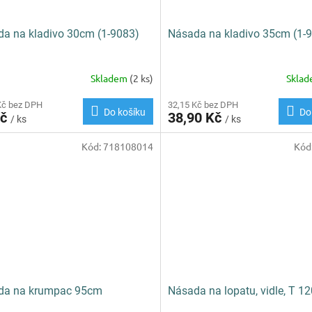
a na kladivo 30cm (1-9083)
Násada na kladivo 35cm (1-
Skladem
(2 ks)
Skla
Kč bez DPH
32,15 Kč bez DPH
Do košíku
Do
Kč
38,90 Kč
/ ks
/ ks
Kód:
718108014
Kód
da na krumpac 95cm
Násada na lopatu, vidle, T 1