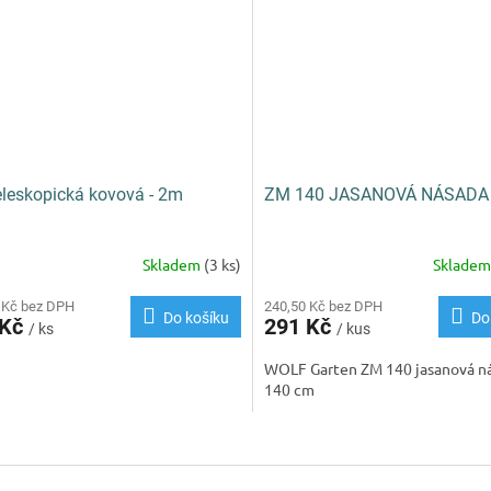
eleskopická kovová - 2m
ZM 140 JASANOVÁ NÁSADA
Skladem
(3 ks)
Sklade
 Kč bez DPH
240,50 Kč bez DPH
Do košíku
Do
 Kč
291 Kč
/ ks
/ kus
WOLF Garten ZM 140 jasanová n
140 cm
O
v
l