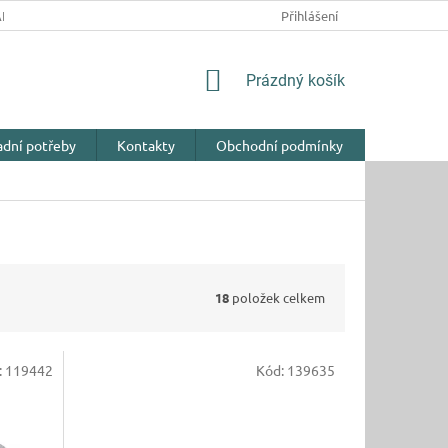
NY OSOBNÍCH ÚDAJŮ
Přihlášení
NÁKUPNÍ
Prázdný košík
KOŠÍK
adní potřeby
Kontakty
Obchodní podmínky
18
položek celkem
:
119442
Kód:
139635