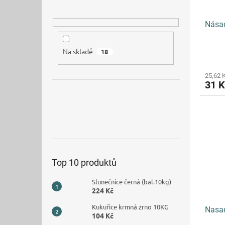
Násad
Na skladě
18
25,62 
31 
Top 10 produktů
Slunečnice černá (bal.10kg)
224 Kč
Kukuřice krmná zrno 10KG
Nasa
104 Kč