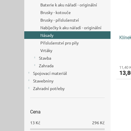
s
o
n
Baterie k aku nářadí - originální
p
d
e
r
Brusky - kotouče
u
l
o
k
Brusky - příslušenství
d
t
Nabíječky k aku nářadí - originální
u
ů
Násady
Klíne
k
Příslušenství pro pily
t
Vrtáky
ů
Stavba
Zahrada
11,40 
13,
Spojovací materiál
Stavebniny
Zahradní potřeby
Cena
13
Kč
296
Kč