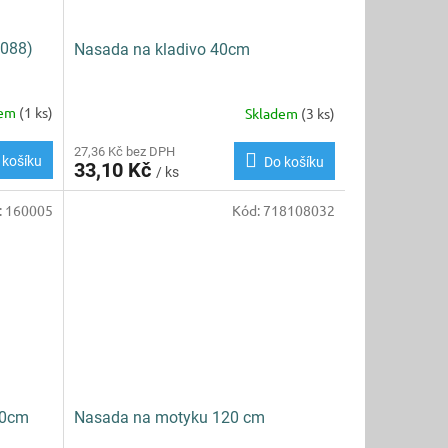
9088)
Nasada na kladivo 40cm
dem
(1 ks)
Skladem
(3 ks)
27,36 Kč bez DPH
 košíku
Do košíku
33,10 Kč
/ ks
:
160005
Kód:
718108032
20cm
Nasada na motyku 120 cm