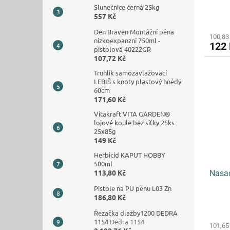
Slunečnice černá 25kg
557 Kč
Den Braven Montážní pěna
100,83
nízkoexpanzní 750ml -
122
pistolová 40222GR
107,72 Kč
Truhlík samozavlažovací
LEBIŠ s knoty plastový hnědý
60cm
171,60 Kč
Vitakraft VITA GARDEN®
lojové koule bez síťky 25ks
25x85g
149 Kč
Herbicid KAPUT HOBBY
500ml
113,80 Kč
Nasad
Pistole na PU pěnu L03 Zn
186,80 Kč
Řezačka dlažby1200 DEDRA
1154
Dedra 1154
101,65