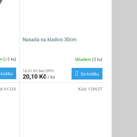
Nasada na kladivo 30cm
em
(>5 ks)
Skladem
(3 ks)
16,61 Kč bez DPH
 košíku
Do košíku
20,10 Kč
/ ks
d:
61326
Kód:
139637