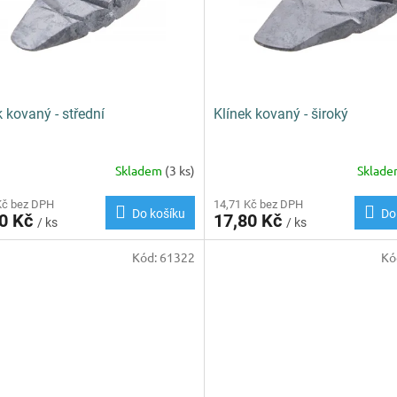
k kovaný - střední
Klínek kovaný - široký
Skladem
(3 ks)
Sklad
Kč bez DPH
14,71 Kč bez DPH
Do košíku
Do
80 Kč
17,80 Kč
/ ks
/ ks
Kód:
61322
Kó