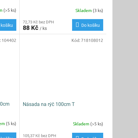
em
(>5 ks)
Skladem
(3 ks)
72,73 Kč bez DPH
 košíku
Do košíku
88 Kč
/ ks
:
104402
Kód:
718108012
 90cm
Násada na rýč 100cm T
dem
(5 ks)
Skladem
(>5 ks)
105,37 Kč bez DPH