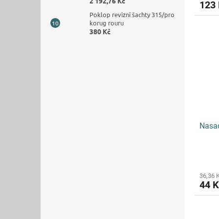
2 192,76 Kč
123
Poklop revizní šachty 315/pro
korug rouru
380 Kč
Nasad
36,36 
44 