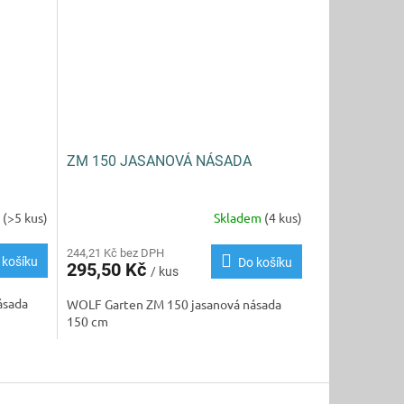
ZM 150 JASANOVÁ NÁSADA
m
(>5 kus)
Skladem
(4 kus)
244,21 Kč bez DPH
 košíku
Do košíku
295,50 Kč
/ kus
ásada
WOLF Garten ZM 150 jasanová násada
150 cm