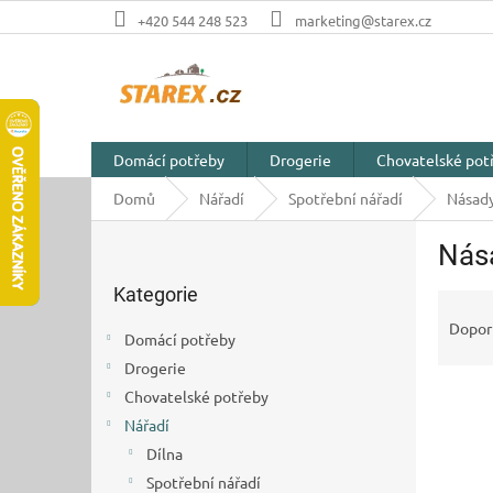
Přejít
+420 544 248 523
marketing@starex.cz
na
obsah
Domácí potřeby
Drogerie
Chovatelské pot
Domů
Nářadí
Spotřební nářadí
Násad
P
Nás
o
Přeskočit
s
Kategorie
kategorie
Ř
t
a
r
Dopor
Domácí potřeby
z
a
Drogerie
e
n
V
n
Chovatelské potřeby
n
ý
í
í
Nářadí
p
p
p
Dílna
i
r
a
Spotřební nářadí