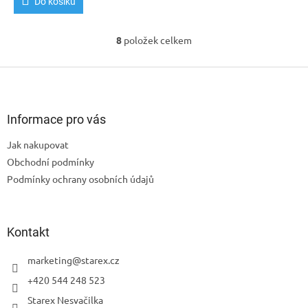
Do košíku
8
položek celkem
O
v
l
Z
á
á
d
p
a
a
Informace pro vás
c
t
í
Jak nakupovat
í
p
Obchodní podmínky
r
v
Podmínky ochrany osobních údajů
k
y
v
ý
Kontakt
p
i
marketing
@
starex.cz
s
+420 544 248 523
u
Starex Nesvačilka