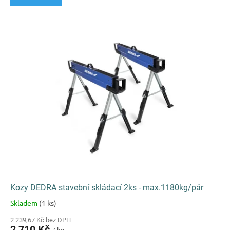
Kozy DEDRA stavební skládací 2ks - max.1180kg/pár
Skladem
(1 ks)
Průměrné
hodnocení
2 239,67 Kč bez DPH
produktu
2 710 Kč