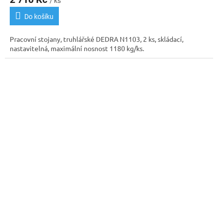
/ ks
je
4,0
Do košíku
z
5
Pracovní stojany, truhlářské DEDRA N1103, 2 ks, skládací,
hvězdiček.
nastavitelná, maximální nosnost 1180 kg/ks.