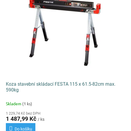
k
i
t
s
ů
p
r
o
d
u
k
t
ů
Koza stavební skládací FESTA 115 x 61.5-82cm max.
590kg
Skladem
(1 ks)
1 229,74 Kč bez DPH
1 487,99 Kč
/ ks
Do košíku