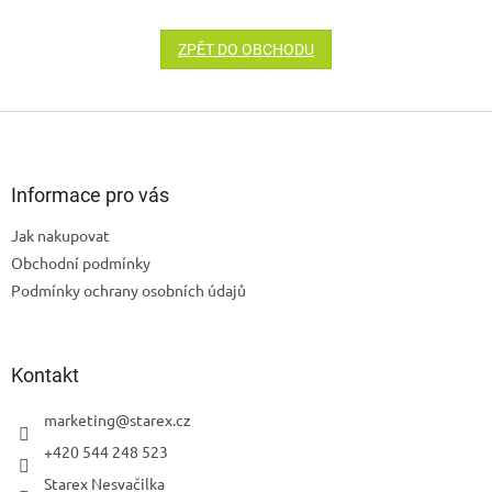
ZPĚT DO OBCHODU
Z
á
p
a
Informace pro vás
t
Jak nakupovat
í
Obchodní podmínky
Podmínky ochrany osobních údajů
Kontakt
marketing
@
starex.cz
+420 544 248 523
Starex Nesvačilka