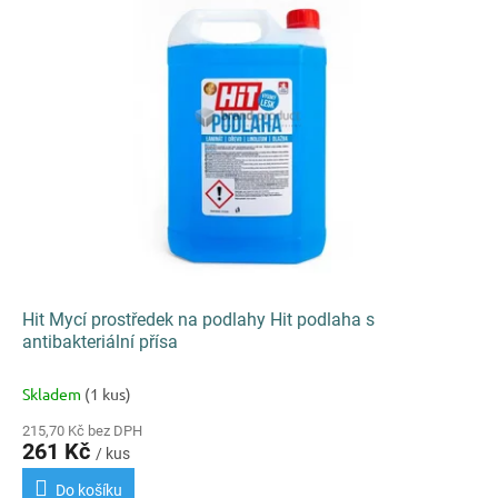
k
i
t
s
ů
p
r
o
d
u
k
t
ů
Hit Mycí prostředek na podlahy Hit podlaha s
antibakteriální přísa
Skladem
(1 kus)
215,70 Kč bez DPH
261 Kč
/ kus
Do košíku