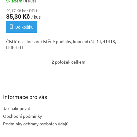
Skladem
(4 kus)
29,17 Kč bez DPH
35,30 Kč
/ kus
Do košíku
Čistič na silně znečištěné podlahy, koncentrát, 1 l, 41418,
LEIFHEIT
2
položek celkem
O
v
l
Z
á
á
d
p
a
a
Informace pro vás
c
t
í
Jak nakupovat
í
p
Obchodní podmínky
r
v
Podmínky ochrany osobních údajů
k
y