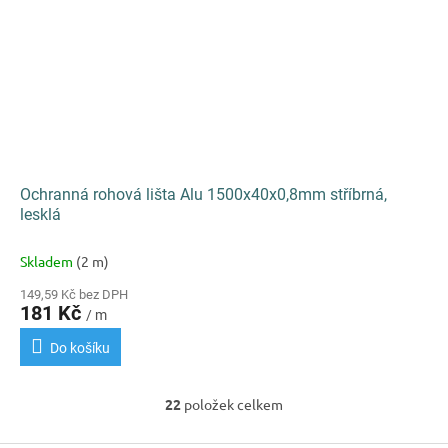
Ochranná rohová lišta Alu 1500x40x0,8mm stříbrná,
lesklá
Skladem
(2 m)
149,59 Kč bez DPH
181 Kč
/ m
Do košíku
22
položek celkem
O
v