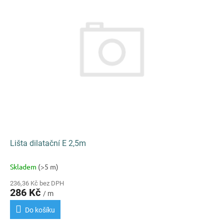
k
i
t
s
ů
p
r
o
d
u
k
t
ů
Lišta dilatační E 2,5m
Skladem
(>5 m)
236,36 Kč bez DPH
286 Kč
/ m
Do košíku