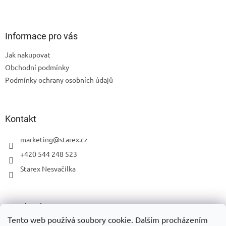
l
Z
á
á
d
p
a
a
Informace pro vás
c
t
í
Jak nakupovat
í
p
Obchodní podmínky
r
v
Podmínky ochrany osobních údajů
k
y
v
ý
Kontakt
p
i
marketing
@
starex.cz
s
+420 544 248 523
u
Starex Nesvačilka
Facebook
Tento web používá soubory cookie. Dalším procházením