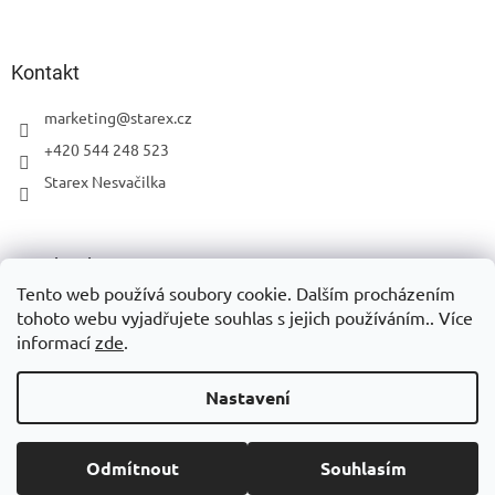
k
y
v
ý
Kontakt
p
i
marketing
@
starex.cz
s
+420 544 248 523
u
Starex Nesvačilka
Facebook
Tento web používá soubory cookie. Dalším procházením
tohoto webu vyjadřujete souhlas s jejich používáním.. Více
informací
zde
.
Vytvořil Shoptet
Nastavení
Copyright 2026
Eshop Starex
. Všechna práva vyhrazena.
Upravit
Odmítnout
Souhlasím
nastavení cookies