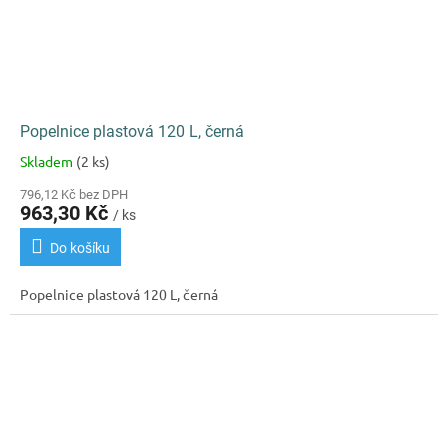
Popelnice plastová 120 L, černá
Skladem
(2 ks)
Průměrné
hodnocení
796,12 Kč bez DPH
produktu
963,30 Kč
/ ks
je
5,0
Do košíku
z
5
Popelnice plastová 120 L, černá
hvězdiček.