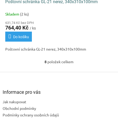
Poštovní schránka GL-21 nerez, 340x310x100mm
Skladem
(2 ks)
631,74 Kč bez DPH
764,40 Kč
/ ks
Do košíku
Poštovní schránka GL-21 nerez, 340x310x100mm
8
položek celkem
O
v
l
Z
á
á
d
p
a
a
Informace pro vás
c
t
í
Jak nakupovat
í
p
Obchodní podmínky
r
v
Podmínky ochrany osobních údajů