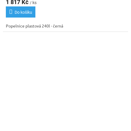
1 817 Kč
/ ks
je
3,5
Do košíku
z
5
Popelnice plastová 240l - černá
hvězdiček.