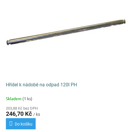
k
i
t
s
ů
p
r
o
d
u
k
t
ů
Hřídel k nádobě na odpad 120l PH
Skladem
(1 ks)
203,88 Kč bez DPH
246,70 Kč
/ ks
Do košíku