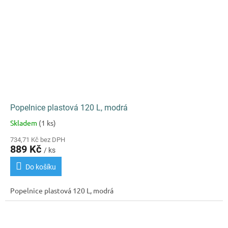
Popelnice plastová 120 L, modrá
Skladem
(1 ks)
Průměrné
hodnocení
734,71 Kč bez DPH
produktu
889 Kč
/ ks
je
3,0
Do košíku
z
5
Popelnice plastová 120 L, modrá
hvězdiček.