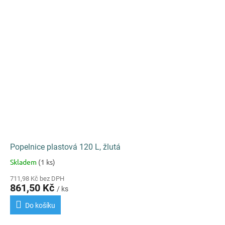
Popelnice plastová 120 L, žlutá
Skladem
(1 ks)
Průměrné
hodnocení
711,98 Kč bez DPH
produktu
861,50 Kč
/ ks
je
3,2
Do košíku
z
5