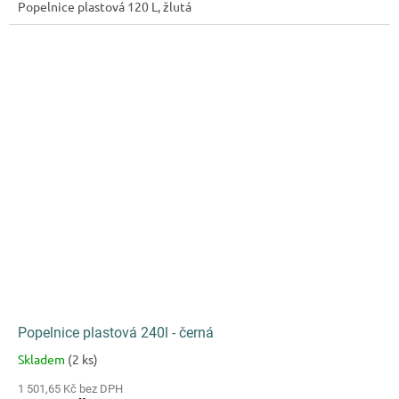
Popelnice plastová 120 L, žlutá
hvězdiček.
Popelnice plastová 240l - černá
Skladem
(2 ks)
Průměrné
hodnocení
1 501,65 Kč bez DPH
produktu