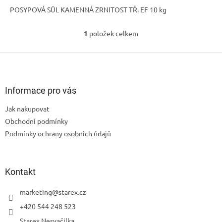
POSYPOVÁ SŮL KAMENNÁ ZRNITOST TŘ. EF 10 kg
1
položek celkem
O
v
l
Z
á
á
d
p
a
a
Informace pro vás
c
t
í
Jak nakupovat
í
p
Obchodní podmínky
r
v
Podmínky ochrany osobních údajů
k
y
v
ý
Kontakt
p
i
marketing
@
starex.cz
s
+420 544 248 523
u
Starex Nesvačilka