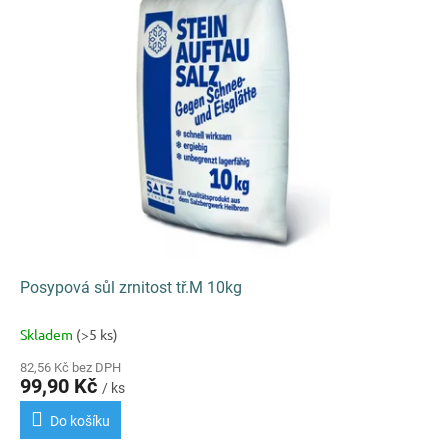
k
i
t
s
ů
p
r
o
d
u
k
t
ů
Posypová sůl zrnitost tř.M 10kg
Skladem
(>5 ks)
82,56 Kč bez DPH
99,90 Kč
/ ks
Do košíku