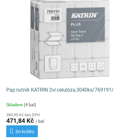
k
i
t
s
ů
p
r
o
d
u
k
t
ů
Pap.ručník KATRIN 2vr.celulóza,3040ks/769191/
Skladem
(4 bal)
389,95 Kč bez DPH
471,84 Kč
/ bal
Do košíku