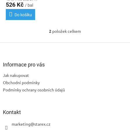
526 Kč
/ bal
Do košíku
2
položek celkem
O
v
l
Z
á
á
d
p
a
a
Informace pro vás
c
t
í
Jak nakupovat
í
p
Obchodní podmínky
r
v
Podmínky ochrany osobních údajů
k
y
v
ý
Kontakt
p
i
marketing
@
starex.cz
s