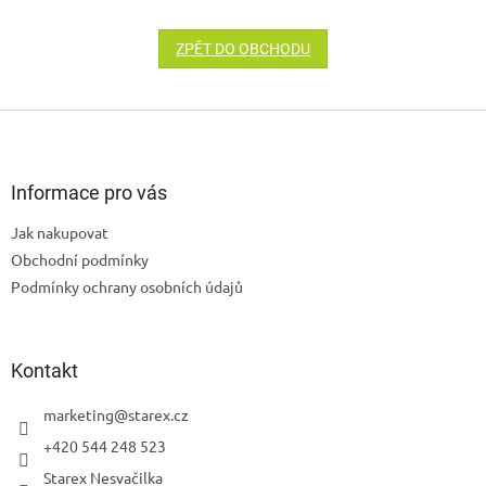
ZPĚT DO OBCHODU
Z
á
p
a
Informace pro vás
t
Jak nakupovat
í
Obchodní podmínky
Podmínky ochrany osobních údajů
Kontakt
marketing
@
starex.cz
+420 544 248 523
Starex Nesvačilka