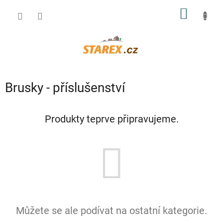
Přejít
NÁKUP
na
obsah
KOŠÍK
Brusky - příslušenství
Produkty teprve připravujeme.
Můžete se ale podívat na ostatní kategorie.