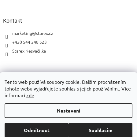
Kontakt
marketing
@
starex.cz
+420 544 248 523
Starex Nesvačilka
Facebook
Tento web používá soubory cookie. Dalším procházením
tohoto webu vyjadřujete souhlas s jejich používáním.. Více
informací
zde
.
Vytvořil Shoptet
Nastavení
Copyright 2026
Eshop Starex
. Všechna práva vyhrazena.
Upravit
Odmítnout
Souhlasím
nastavení cookies