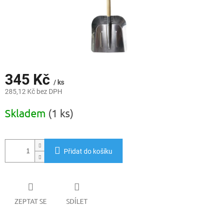
345 Kč
/ ks
285,12 Kč bez DPH
Měrná
Skladem
(1 ks)
cena:
Přidat do košíku
ZEPTAT SE
SDÍLET