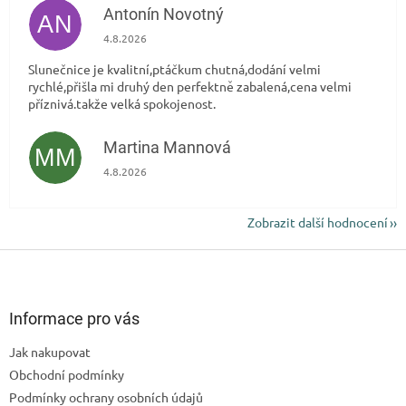
Antonín Novotný
AN
Hodnocení obchodu je 5 z 5 hvězdiček.
4.8.2026
Slunečnice je kvalitní,ptáčkum chutná,dodání velmi
rychlé,přišla mi druhý den perfektně zabalená,cena velmi
příznivá.takže velká spokojenost.
Martina Mannová
MM
Hodnocení obchodu je 5 z 5 hvězdiček.
4.8.2026
Zobrazit další hodnocení
Z
á
p
a
Informace pro vás
t
Jak nakupovat
í
Obchodní podmínky
Podmínky ochrany osobních údajů