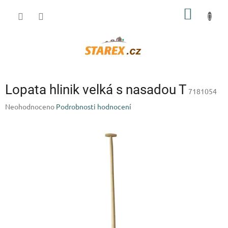
Přejít
NÁKUP
na
obsah
KOŠÍK
Lopata hlinik velká s nasadou T
7181054
Průměrné
Neohodnoceno
Podrobnosti hodnocení
hodnocení
produktu
je
0,0
z
5
hvězdiček.