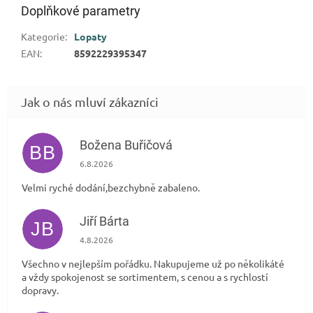
Doplňkové parametry
Kategorie
:
Lopaty
EAN
:
8592229395347
Božena Buřičová
BB
Hodnocení obchodu je 5 z 5 hvězdiček.
6.8.2026
Velmi ryché dodání,bezchybně zabaleno.
Jiří Bárta
JB
Hodnocení obchodu je 5 z 5 hvězdiček.
4.8.2026
Všechno v nejlepším pořádku. Nakupujeme už po několikáté
a vždy spokojenost se sortimentem, s cenou a s rychlostí
dopravy.