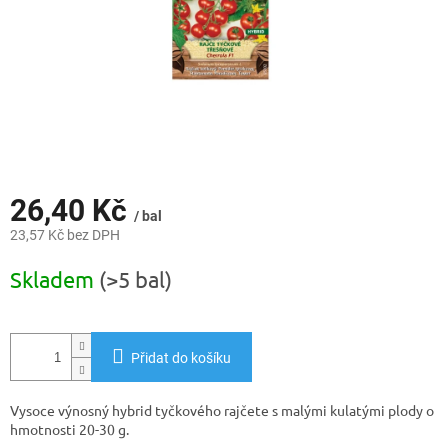
26,40 Kč
/ bal
23,57 Kč bez DPH
Měrná
Skladem
(>5 bal)
cena:
Přidat do košíku
Vysoce výnosný hybrid tyčkového rajčete s malými kulatými plody o
hmotnosti 20-30 g.