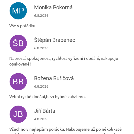
Monika Pokorná
MP
Hodnocení obchodu je 5 z 5 hvězdiček.
6.8.2026
Vše v pořádku
Štěpán Brabenec
ŠB
Hodnocení obchodu je 5 z 5 hvězdiček.
6.8.2026
Naprostá spokojenost, rychlost vyřízení i dodání, nakupuju
opakovaně!
Božena Buřičová
BB
Hodnocení obchodu je 5 z 5 hvězdiček.
6.8.2026
Velmi ryché dodání,bezchybně zabaleno.
Jiří Bárta
JB
Hodnocení obchodu je 5 z 5 hvězdiček.
4.8.2026
Všechno v nejlepším pořádku. Nakupujeme už po několikáté