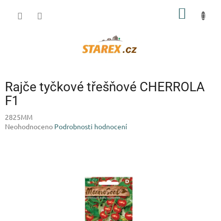
Přejít
NÁKUP
na
obsah
KOŠÍK
Rajče tyčkové třešňové CHERROLA
F1
2825MM
Průměrné
Neohodnoceno
Podrobnosti hodnocení
hodnocení
produktu
je
0,0
z
5
hvězdiček.