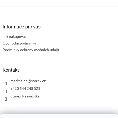
Z
á
p
a
Informace pro vás
t
Jak nakupovat
í
Obchodní podmínky
Podmínky ochrany osobních údajů
Kontakt
marketing
@
starex.cz
+420 544 248 523
Starex Nesvačilka
Facebook