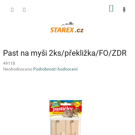
Přejít
NÁKUP
na
obsah
KOŠÍK
Past na myši 2ks/překližka/FO/ZDR
49118
Průměrné
Neohodnoceno
Podrobnosti hodnocení
hodnocení
produktu
je
0,0
z
5
hvězdiček.