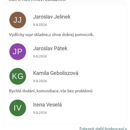
Jaroslav Jelinek
JJ
Hodnocení obchodu je 5 z 5 hvězdiček.
9.8.2026
Vydlicky supr skladne,u ohne dobrej pomocnik.
Jaroslav Pátek
JP
Hodnocení obchodu je 5 z 5 hvězdiček.
9.8.2026
Kamila Geboliszová
KG
Hodnocení obchodu je 5 z 5 hvězdiček.
9.8.2026
Rychlé dodání, komunikace, vše bez problémů
Irena Veselá
IV
Hodnocení obchodu je 5 z 5 hvězdiček.
9.8.2026
Zobrazit další hodnocení