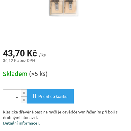
43,70 Kč
/ ks
36,12 Kč bez DPH
Měrná
Skladem
(>5 ks)
cena:
Přidat do košíku
Klasická dřevěná past na myši je osvědčeným řešením při boji s
drobnými hlodavci.
Detailní informace