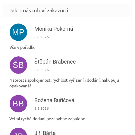
Monika Pokorná
MP
Hodnocení obchodu je 5 z 5 hvězdiček.
6.8.2026
Vše v pořádku
Štěpán Brabenec
ŠB
Hodnocení obchodu je 5 z 5 hvězdiček.
6.8.2026
Naprostá spokojenost, rychlost vyřízení i dodání, nakupuju
opakovaně!
Božena Buřičová
BB
Hodnocení obchodu je 5 z 5 hvězdiček.
6.8.2026
Velmi ryché dodání,bezchybně zabaleno.
Jiří Bárta