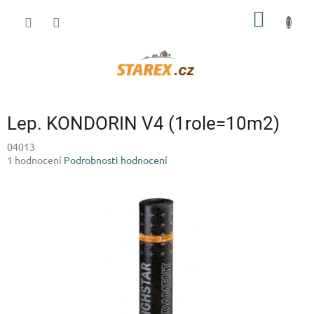
Přejít
NÁKUP
na
obsah
KOŠÍK
Lep. KONDORIN V4 (1role=10m2)
04013
Průměrné
1 hodnocení
Podrobnosti hodnocení
hodnocení
produktu
je
5,0
z
5
hvězdiček.