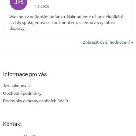
JB
Hodnocení obchodu je 5 z 5 hvězdiček.
4.8.2026
Všechno v nejlepším pořádku. Nakupujeme už po několikáté
a vždy spokojenost se sortimentem, s cenou a s rychlostí
dopravy.
Zobrazit další hodnocení
Z
á
p
a
Informace pro vás
t
Jak nakupovat
í
Obchodní podmínky
Podmínky ochrany osobních údajů
Kontakt