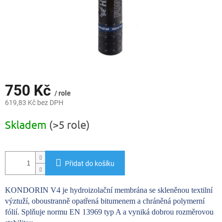
750 Kč
/ role
619,83 Kč bez DPH
Měrná
Skladem
(>5 role)
cena:
Přidat do košíku
KONDORIN V4 je hydroizolační membrána se skleněnou textilní
výztuží, oboustranně opatřená bitumenem a chráněná polymerní
fólií. Splňuje normu EN 13969 typ A a vyniká dobrou rozměrovou