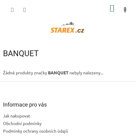
Přejít
NÁKUP
na
obsah
KOŠÍK
BANQUET
Žádné produkty značky
BANQUET
nebyly nalezeny...
Z
á
p
a
Informace pro vás
t
Jak nakupovat
í
Obchodní podmínky
Podmínky ochrany osobních údajů