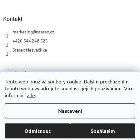
Kontakt
marketing
@
starex.cz
+420 544 248 523
Starex Nesvačilka
Facebook
Tento web používá soubory cookie. Dalším procházením
tohoto webu vyjadřujete souhlas s jejich používáním.. Více
informací
zde
.
Vytvořil Shoptet
Nastavení
Copyright 2026
Eshop Starex
. Všechna práva vyhrazena.
Upravit
Odmítnout
Souhlasím
nastavení cookies