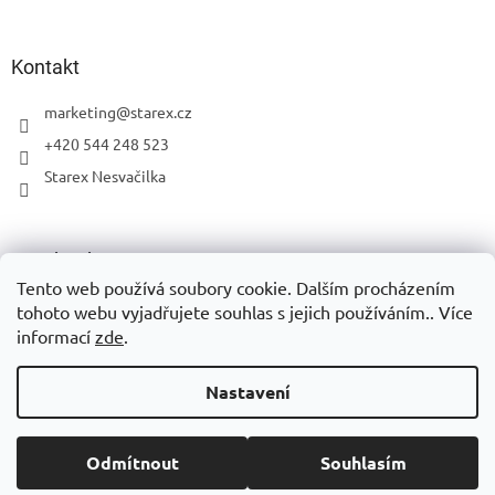
Kontakt
marketing
@
starex.cz
+420 544 248 523
Starex Nesvačilka
Facebook
Tento web používá soubory cookie. Dalším procházením
tohoto webu vyjadřujete souhlas s jejich používáním.. Více
informací
zde
.
Vytvořil Shoptet
Nastavení
Copyright 2026
Eshop Starex
. Všechna práva vyhrazena.
Upravit
Odmítnout
Souhlasím
nastavení cookies