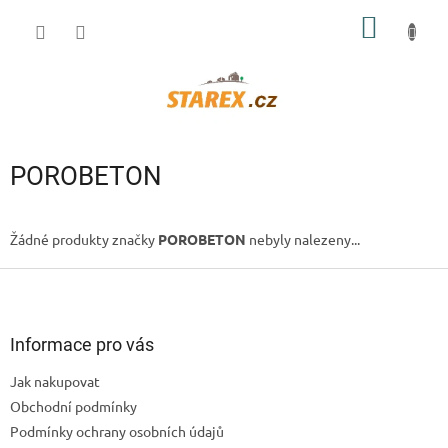
Přejít
NÁKUP
na
obsah
KOŠÍK
POROBETON
Žádné produkty značky
POROBETON
nebyly nalezeny...
Z
á
p
a
Informace pro vás
t
Jak nakupovat
í
Obchodní podmínky
Podmínky ochrany osobních údajů