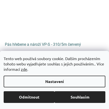
Pás hřebene a nároží VP-S - 310/5m červený
Skladem
(>5 role)
Tento web používá soubory cookie. Dalším procházením
tohoto webu vyjadřujete souhlas s jejich používáním.. Více
567,44 Kč bez DPH
686,60 Kč
informací
zde
.
/ role
Do košíku
Nastavení
Odmítnout
Souhlasím