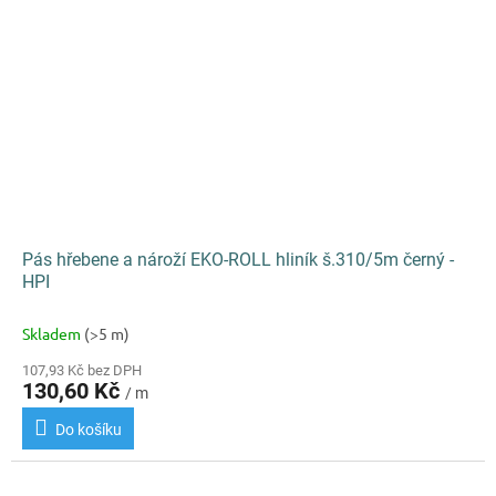
Pás hřebene a nároží EKO-ROLL hliník š.310/5m černý -
HPI
Skladem
(>5 m)
107,93 Kč bez DPH
130,60 Kč
/ m
Do košíku