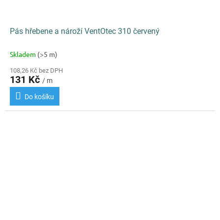
Pás hřebene a nároží VentOtec 310 červený
Skladem
(>5 m)
108,26 Kč bez DPH
131 Kč
/ m
Do košíku