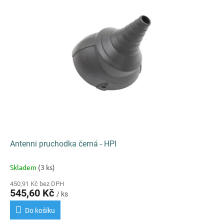
k
i
t
s
ů
p
r
o
d
u
k
t
ů
Antenni pruchodka černá - HPI
Skladem
(3 ks)
450,91 Kč bez DPH
545,60 Kč
/ ks
Do košíku