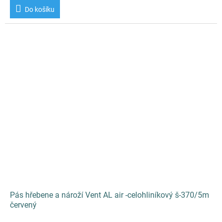
Do košíku
Pás hřebene a nároží Vent AL air -celohliníkový š-370/5m
červený