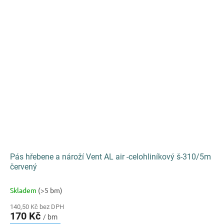
Pás hřebene a nároží Vent AL air -celohliníkový š-310/5m
červený
Skladem
(>5 bm)
140,50 Kč bez DPH
170 Kč
/ bm