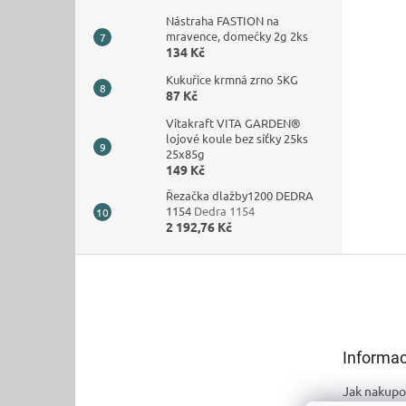
Nástraha FASTION na
mravence, domečky 2g 2ks
134 Kč
Kukuřice krmná zrno 5KG
87 Kč
Vitakraft VITA GARDEN®
lojové koule bez síťky 25ks
25x85g
149 Kč
Řezačka dlažby1200 DEDRA
1154
Dedra 1154
2 192,76 Kč
Z
á
p
a
t
Informac
í
Jak nakupo