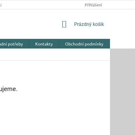
NY OSOBNÍCH ÚDAJŮ
Přihlášení
NÁKUPNÍ
Prázdný košík
KOŠÍK
adní potřeby
Kontakty
Obchodní podmínky
vujeme.