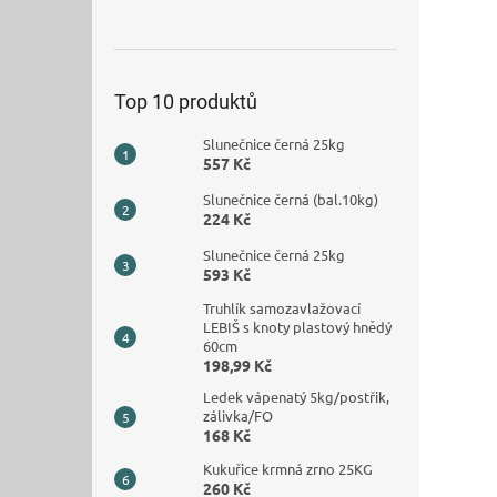
Top 10 produktů
Slunečnice černá 25kg
557 Kč
Slunečnice černá (bal.10kg)
224 Kč
Slunečnice černá 25kg
593 Kč
Truhlík samozavlažovací
LEBIŠ s knoty plastový hnědý
60cm
198,99 Kč
Ledek vápenatý 5kg/postřik,
zálivka/FO
168 Kč
Kukuřice krmná zrno 25KG
260 Kč