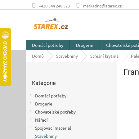
Přejít
+420 544 248 523
marketing@starex.cz
na
obsah
Domácí potřeby
Drogerie
Chovatelské pot
Domů
Stavebniny
Střešní krytina
Pále
P
Fran
o
Přeskočit
s
Kategorie
kategorie
t
r
Domácí potřeby
a
Drogerie
n
Chovatelské potřeby
n
í
Nářadí
p
Spojovací materiál
a
Stavebniny