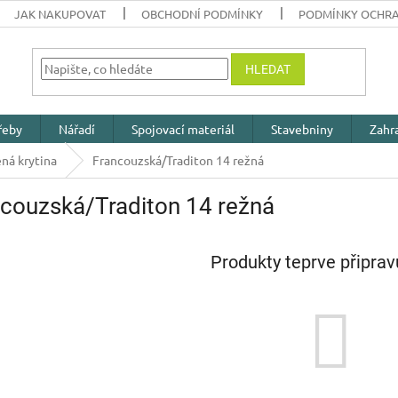
JAK NAKUPOVAT
OBCHODNÍ PODMÍNKY
PODMÍNKY OCHRA
HLEDAT
řeby
Nářadí
Spojovací materiál
Stavebniny
Zahr
ná krytina
Francouzská/Traditon 14 režná
couzská/Traditon 14 režná
Produkty teprve připra