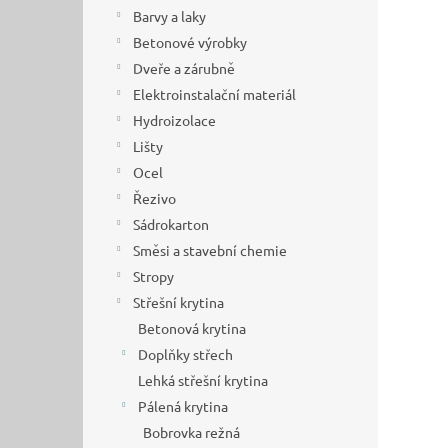
n
Barvy a laky
e
Betonové výrobky
l
Dveře a zárubně
Elektroinstalační materiál
Hydroizolace
Lišty
Ocel
Řezivo
Sádrokarton
Směsi a stavební chemie
Stropy
Střešní krytina
Betonová krytina
Doplňky střech
Lehká střešní krytina
Pálená krytina
Bobrovka režná